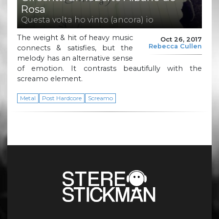
Rosa
Questa volta ho vinto (ancora) io
The weight & hit of heavy music
Oct 26, 2017
Rebecca Cullen
connects & satisfies, but the
melody has an alternative sense
of emotion. It contrasts beautifully with the
screamo element.
Metal
Post Hardcore
Screamo